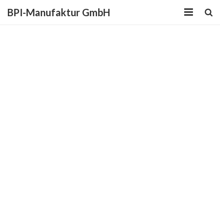
BPI-Manufaktur GmbH
ÜBER UNS
LEISTUNGEN
AKTUELLES
PARTNER
LINKS